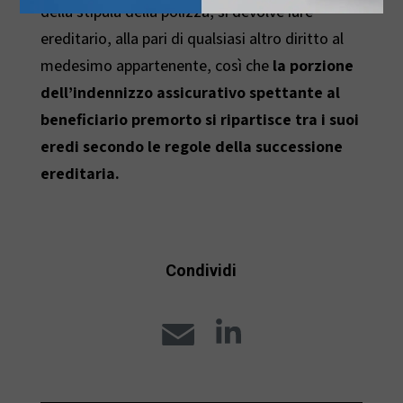
della stipula della polizza, si devolve iure
ereditario, alla pari di qualsiasi altro diritto al
medesimo appartenente, così che
la porzione
dell’indennizzo assicurativo spettante al
beneficiario premorto si ripartisce tra i suoi
eredi secondo le regole della successione
ereditaria.
Condividi
E
L
m
i