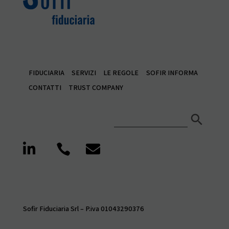
FIDUCIARIA
SERVIZI
LE REGOLE
SOFIR INFORMA
CONTATTI
TRUST COMPANY
Search Button
Search
for:



Sofir Fiduciaria Srl – P.iva 01043290376