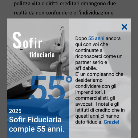
polizza vita e diritti ereditari rimangono due
realtà da non confondere e l’individuazione
×
degli eredi legittimi del contraente vale solo a
specificare chi saranno i beneficiari
dell’indennizzo assicurativo senza che abbiano
rilevanza le norme di ripartizione dell’eredità
del contraente.
Di conseguenza, non solo
tra i beneficiari non
si forma una comunione, ma quanto loro
dovuto dall’assicuratore si ripartisce
equamente per teste
e non secondo le quote
di partecipazione di ciascuno all’eredità del
contraente. Infine, nel caso in cui un beneficiario
premuoia all’assicurato, il diritto acquisito iure
proprio dal soggetto premorto, per effetto