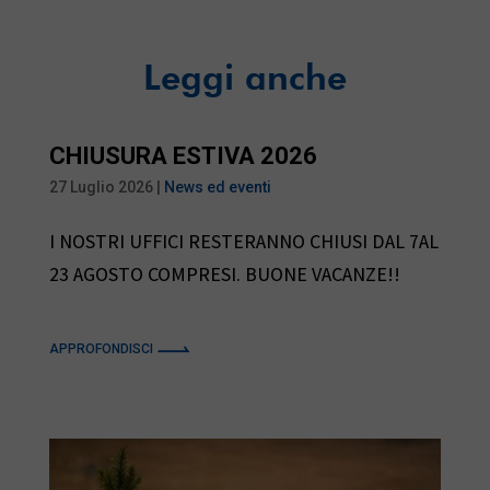
a
n
i
k
Leggi anche
l
e
d
CHIUSURA ESTIVA 2026
27 Luglio 2026
|
News ed eventi
I
I NOSTRI UFFICI RESTERANNO CHIUSI DAL 7AL
n
23 AGOSTO COMPRESI. BUONE VACANZE!!
APPROFONDISCI