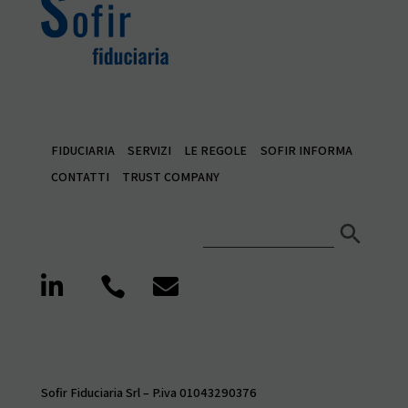
FIDUCIARIA
SERVIZI
LE REGOLE
SOFIR INFORMA
CONTATTI
TRUST COMPANY
Search Button
Search
for:



Sofir Fiduciaria Srl – P.iva 01043290376