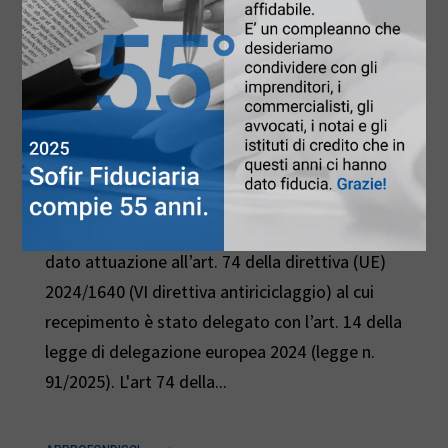
Registro dei Titolari Effettivi: buone
notizie!
23 Ottobre 2025
|
Fiduciaria
Si segnala che con l'Atto n. 314, il Governo ha
dato attuazione all’art. 74 della direttiva (UE)
2024/1640 (VI direttiva antiriciclaggio) al cui
recepimento è stato delegato con l’art. 14 della
legge di delegazione europea 2024 (legge n.
91/2025). L'art 74 della...