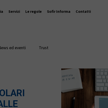
ia
Servizi
Le regole
Sofir Informa
Contatti
News ed eventi
Trust
TOLARI
ALLE