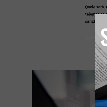
Quale sarà, 
telematico d
sanzioni
(da