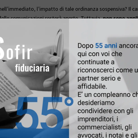
nell’immediato, l’impatto di tale ordinanza sospensiva? Il ca
elle comunicazioni resterà aperto. Tuttavia,
non sono appli
 103 a 1.032 euro) per chi dovesse trasmettere dopo l’11 d
Leggi anche
Registro dei Titolari
23 Ottobre 2025
|
Fiduciaria
Si segnala che con l'Atto 
all’art. 74 della direttiva