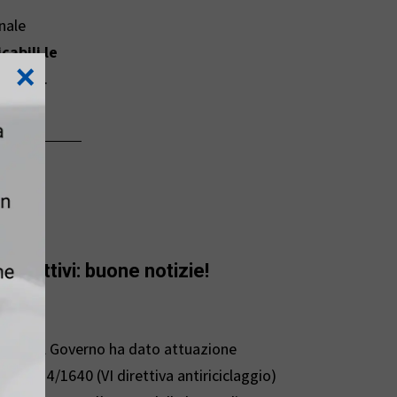
nale
cabili le
×
icembre.
 Effettivi: buone notizie!
n. 314, il Governo ha dato attuazione
 (UE) 2024/1640 (VI direttiva antiriciclaggio)