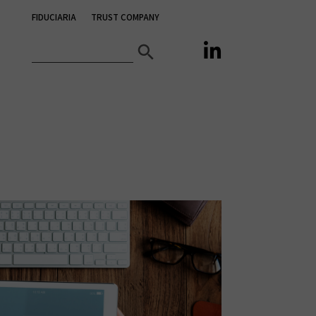
FIDUCIARIA
TRUST COMPANY
Search Button
Search

for: