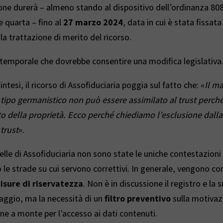
one durerà – almeno stando al dispositivo dell’ordinanza 80
e quarta – fino al
27 marzo 2024
, data in cui è stata fissata
 la trattazione di merito del ricorso.
temporale che dovrebbe consentire una modifica legislativa
ntesi, il ricorso di Assofiduciaria poggia sul fatto che: «
Il m
i tipo germanistico non può essere assimilato al trust perch
o della proprietà. Ecco perché chiediamo l’esclusione dall
 trust
».
elle di Assofiduciaria non sono state le uniche contestazioni
 le strade su cui servono correttivi. In generale, vengono co
sure di riservatezza
. Non è in discussione il registro e la su
claggio, ma la necessità di un
filtro preventivo
sulla motivaz
ne a monte per l’accesso ai dati contenuti.