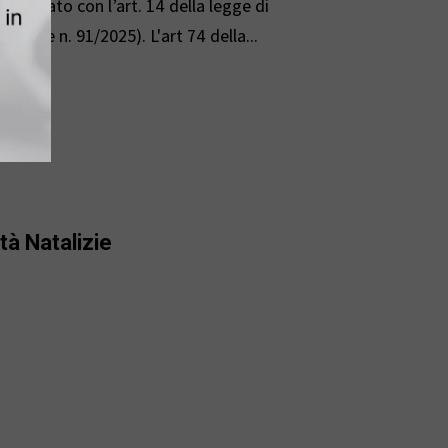
 delegato con l’art. 14 della legge di
legge n. 91/2025). L'art 74 della...
tà Natalizie