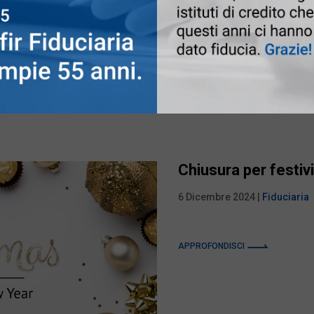
al cui recepimento è stato
delegazione europea 2024 (
APPROFONDISCI
Chiusura per festivi
6 Dicembre 2024
|
Fiduciaria
APPROFONDISCI