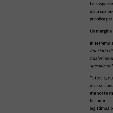
La sospensi
della sezion
pubblica per
Un margine 
In estrema si
fiduciario d
trasferiment
speciale dei
Tuttavia, qu
diverse sono
mancate mi
fini antirici
legittimazio