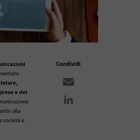
unicazioni
Condividi
resentato
E
telare,
prese e del
m
L
comunicazione
a
conto alla
i
e società e
i
n
l