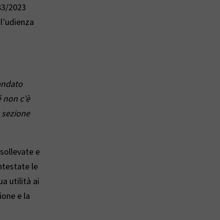
k
83/2023
 l’udienza
e
d
.
I
andato
n
é non c’è
a sezione
 sollevate e
ntestate le
a utilità ai
ione e la